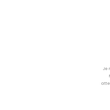
Je 
atte