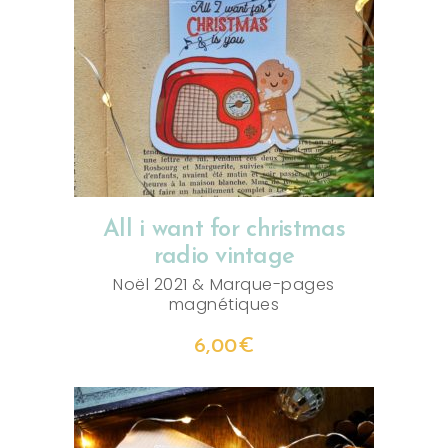
AJOUTER AU PANIER
All i want for christmas
radio vintage
Noël 2021
&
Marque-pages
magnétiques
6,00
€