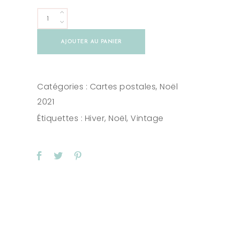
Carte
distributeur
AJOUTER AU PANIER
vintage
de
Noël
Catégories :
Cartes postales
,
Noël
avec
2021
enveloppe
Étiquettes :
Hiver
,
Noël
,
Vintage
quantity