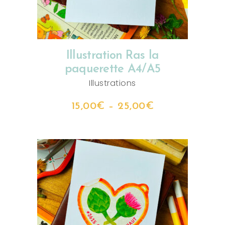
Illustration Ras la
paquerette A4/A5
Illustrations
15,00
€
–
25,00
€
CHOIX DES OPTIONS