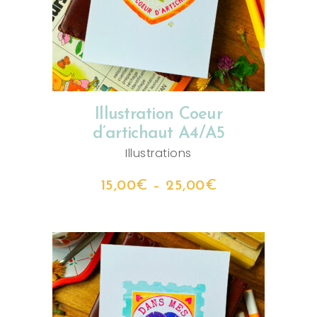
Illustration Coeur
d’artichaut A4/A5
Illustrations
15,00
€
–
25,00
€