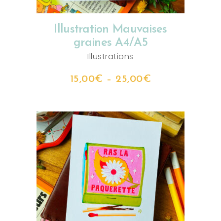
Illustration Mauvaises
graines A4/A5
Illustrations
15,00
€
–
25,00
€
CHOIX DES OPTIONS