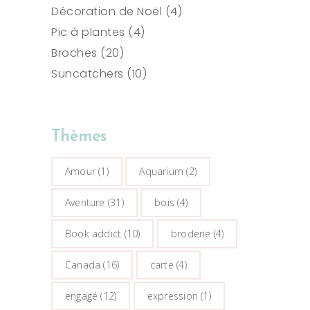
produits
4
Décoration de Noël
4
4
produits
Pic à plantes
4
20
produits
Broches
20
produits
10
Suncatchers
10
produits
Thèmes
Amour
(1)
Aquarium
(2)
Aventure
(31)
bois
(4)
Book addict
(10)
broderie
(4)
Canada
(16)
carte
(4)
engagé
(12)
expression
(1)