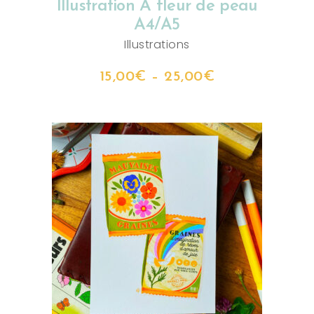
Illustration A fleur de peau
A4/A5
Illustrations
15,00
€
–
25,00
€
CHOIX DES OPTIONS