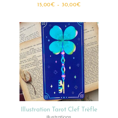
15,00
€
–
30,00
€
AJOUTER AU PANIER
Illustration Tarot Clef Trèfle
Illustrations