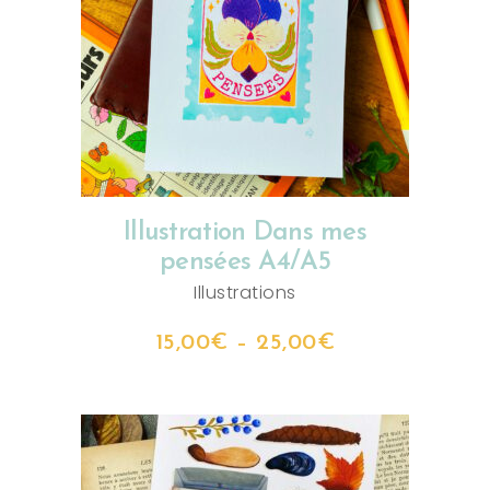
CHOIX DES OPTIONS
Illustration Dans mes
pensées A4/A5
Illustrations
15,00
€
–
25,00
€