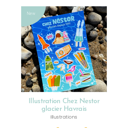
New
CHOIX DES OPTIONS
Illustration Chez Nestor
glacier Havrais
Illustrations