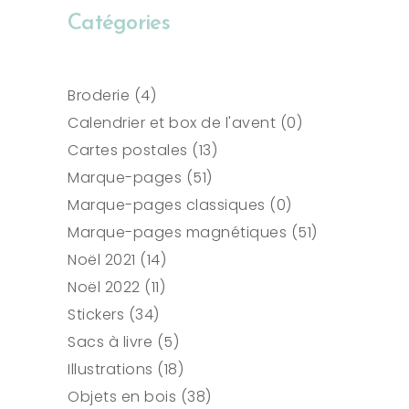
Catégories
4
Broderie
4
produits
0
Calendrier et box de l'avent
0
13
produit
Cartes postales
13
51
produits
Marque-pages
51
produits
0
Marque-pages classiques
0
produit
51
Marque-pages magnétiques
51
14
produits
Noël 2021
14
11
produits
Noël 2022
11
34
produits
Stickers
34
produits
5
Sacs à livre
5
produits
18
Illustrations
18
produits
38
Objets en bois
38