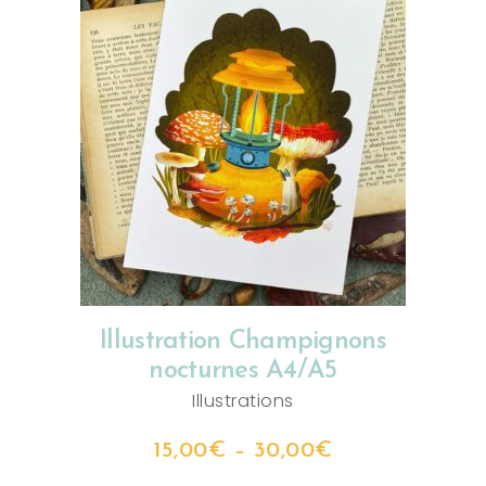
CHOIX DES OPTIONS
Illustration Champignons
nocturnes A4/A5
Illustrations
15,00
€
–
30,00
€