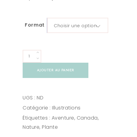
Format
Choisir une option
Illustration
Boîte
AJOUTER AU PANIER
au
trésor
A4/A5
UGS :
ND
quantity
Catégorie :
Illustrations
Étiquettes :
Aventure
,
Canada
,
Nature
,
Plante