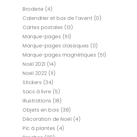
4
Broderie
4
produits
0
Calendrier et box de l'avent
0
13
produit
Cartes postales
13
51
produits
Marque-pages
51
produits
0
Marque-pages classiques
0
produit
51
Marque-pages magnétiques
51
14
produits
Noël 2021
14
11
produits
Noël 2022
11
34
produits
Stickers
34
produits
5
Sacs à livre
5
produits
18
Illustrations
18
produits
38
Objets en bois
38
produits
4
Décoration de Noël
4
4
produits
Pic à plantes
4