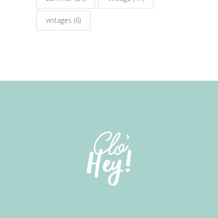
vintages
(6)