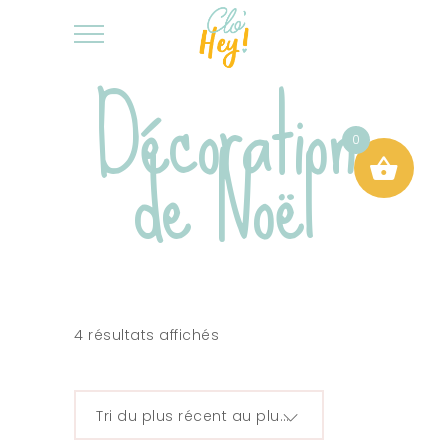
Décoration
de Noël
0
4 résultats affichés
Tri du plus récent au plus ancien