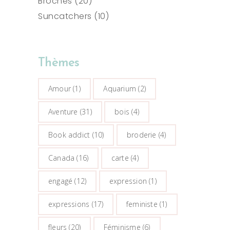
20
produits
Broches
20
produits
10
Suncatchers
10
produits
Thèmes
Amour
(1)
Aquarium
(2)
Aventure
(31)
bois
(4)
Book addict
(10)
broderie
(4)
Canada
(16)
carte
(4)
engagé
(12)
expression
(1)
expressions
(17)
feministe
(1)
fleurs
(20)
Féminisme
(6)