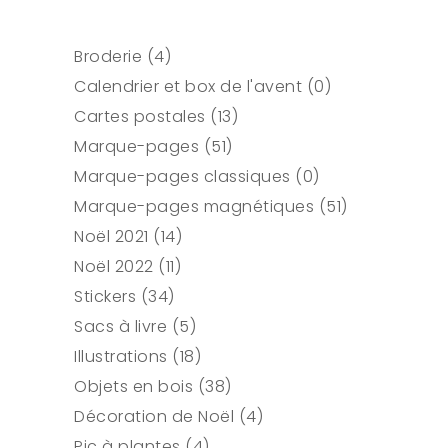
4
Broderie
4
produits
0
Calendrier et box de l'avent
0
13
produit
Cartes postales
13
51
produits
Marque-pages
51
produits
0
Marque-pages classiques
0
produit
51
Marque-pages magnétiques
51
14
produits
Noël 2021
14
11
produits
Noël 2022
11
34
produits
Stickers
34
produits
5
Sacs à livre
5
produits
18
Illustrations
18
produits
38
Objets en bois
38
produits
4
Décoration de Noël
4
4
produits
Pic à plantes
4