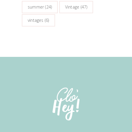
summer
(24)
Vintage
(47)
vintages
(6)