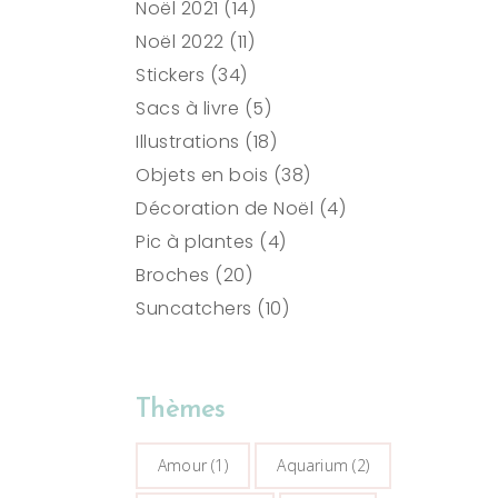
14
produits
Noël 2021
14
11
produits
Noël 2022
11
34
produits
Stickers
34
produits
5
Sacs à livre
5
produits
18
Illustrations
18
produits
38
Objets en bois
38
produits
4
Décoration de Noël
4
4
produits
Pic à plantes
4
20
produits
Broches
20
produits
10
Suncatchers
10
produits
Thèmes
Amour
(1)
Aquarium
(2)