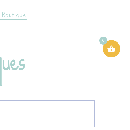
 Boutique
ques
0