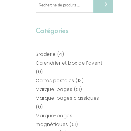
Recherche
Catégories
4
Broderie
4
produits
Calendrier et box de l'avent
0
0
produit
13
Cartes postales
13
51
produits
Marque-pages
51
produits
Marque-pages classiques
0
0
produit
Marque-pages
51
magnétiques
51