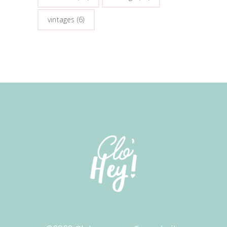
vintages
(6)