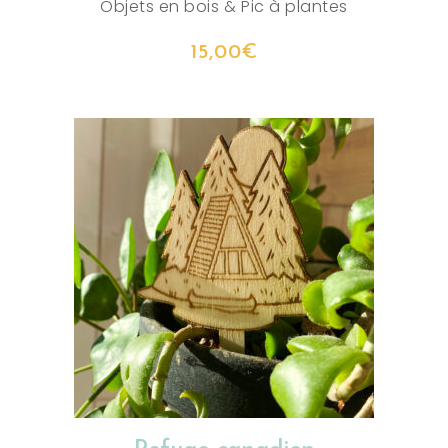
Objets en bois
&
Pic à plantes
15,00
€
AJOUTER AU PANIER