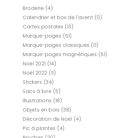
4
Broderie
4
produits
0
Calendrier et box de l'avent
0
13
produit
Cartes postales
13
51
produits
Marque-pages
51
produits
0
Marque-pages classiques
0
produit
51
Marque-pages magnétiques
51
14
produits
Noël 2021
14
11
produits
Noël 2022
11
34
produits
Stickers
34
produits
5
Sacs à livre
5
produits
18
Illustrations
18
produits
38
Objets en bois
38
produits
4
Décoration de Noël
4
4
produits
Pic à plantes
4
20
produits
Broches
20