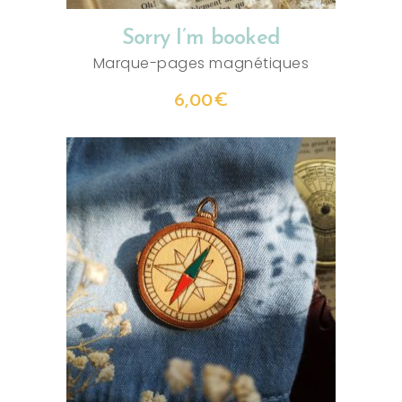
Sorry I’m booked
Marque-pages magnétiques
6,00
€
AJOUTER AU PANIER