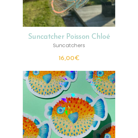
Suncatcher Poisson Chloé
Suncatchers
16,00
€
AJOUTER AU PANIER