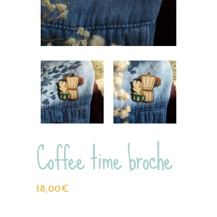
Coffee time broche
18,00
€