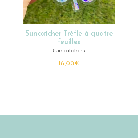
Suncatcher Trèfle à quatre
feuilles
Suncatchers
16,00
€