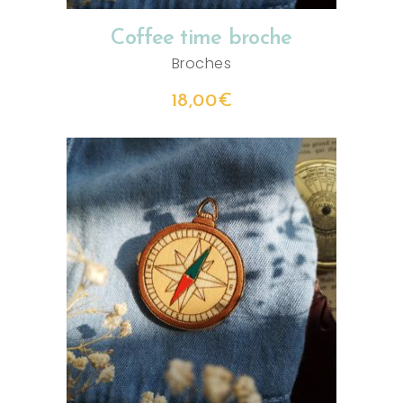
Coffee time broche
Broches
18,00
€
AJOUTER AU PANIER