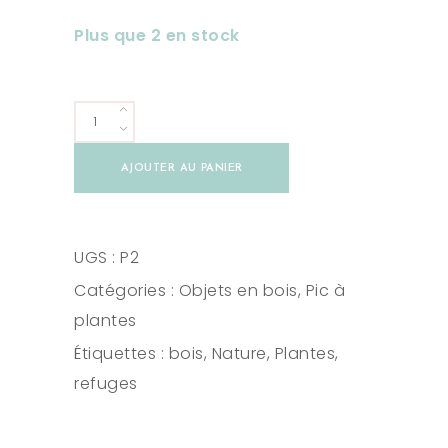
Plus que 2 en stock
Refuge
de
AJOUTER AU PANIER
forêt
quantity
UGS :
P2
Catégories :
Objets en bois
,
Pic à
plantes
Étiquettes :
bois
,
Nature
,
Plantes
,
refuges