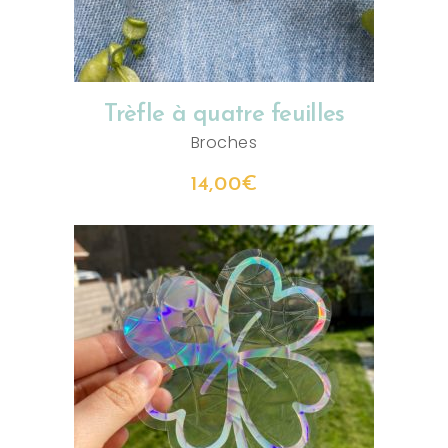
Trèfle à quatre feuilles
Broches
14,00
€
AJOUTER AU PANIER