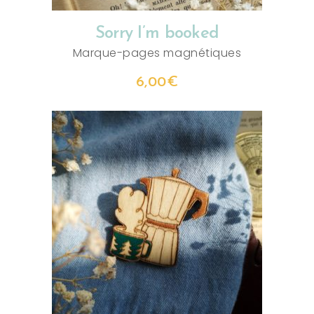
Sorry I’m booked
Marque-pages magnétiques
6,00
€
AJOUTER AU PANIER