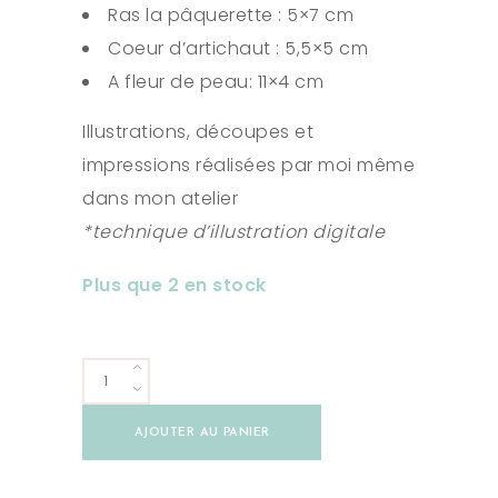
Ras la pâquerette : 5×7 cm
Coeur d’artichaut : 5,5×5 cm
A fleur de peau: 11×4 cm
Illustrations, découpes et
impressions réalisées par moi même
dans mon atelier
*technique d’illustration digitale
Plus que 2 en stock
Kit
broderie
AJOUTER AU PANIER
Flower
Power