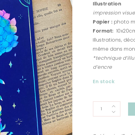
Illustration
impression visue
Papier :
photo m
Format:
10x20c
Illustrations, dé
même dans mon 
*technique d’illu
d’encre
En stock
Illustration
Tarot
Clef
Hortensia