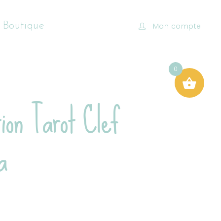
 Boutique
Mon compte
0
tion Tarot Clef
a