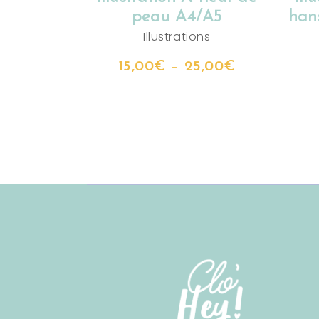
peau A4/A5
han
Illustrations
15,00
€
–
25,00
€