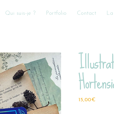
Qui suis-je ?
Portfolio
Contact
La
Illustra
Hortensi
15,00
€