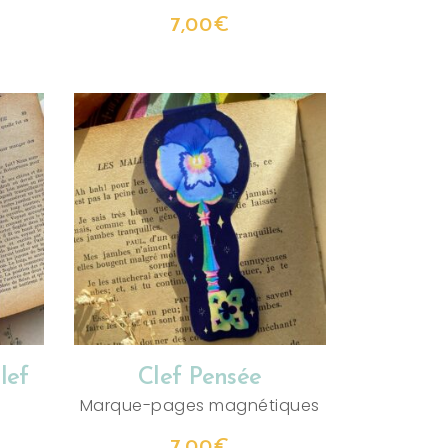
7,00
€
AJOUTER AU PANIER
lef
Clef Pensée
Marque-pages magnétiques
7,00
€