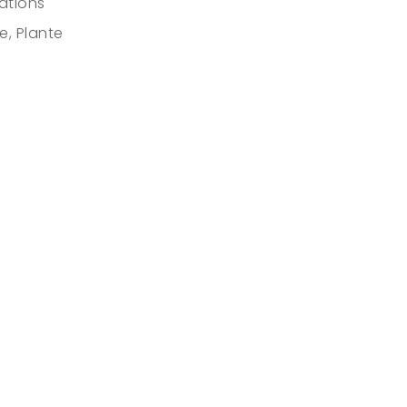
rations
re
,
Plante