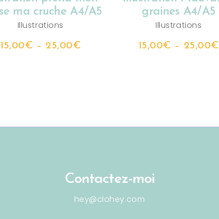
se ma cruche A4/A5
graines A4/A5
Illustrations
Illustrations
15,00
€
–
25,00
€
15,00
€
–
25,00
€
Contactez-moi
hey@clohey.com