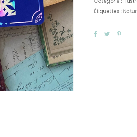
Catégorie :
Illust
quantity
Étiquettes :
Natu