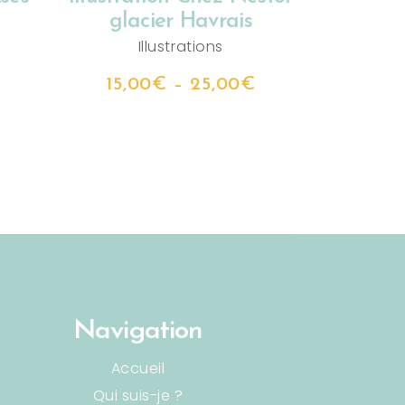
glacier Havrais
Illustrations
15,00
€
–
25,00
€
Navigation
Accueil
Qui suis-je ?