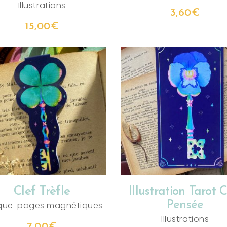
Illustrations
3,60
€
15,00
€
AJOUTER AU PANIER
AJOUTER AU PANIER
Clef Trèfle
Illustration Tarot C
Pensée
que-pages magnétiques
Illustrations
7,00
€