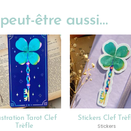
peut-être aussi…
AJOUTER AU PANIER
AJOUTER AU PANIER
lustration Tarot Clef
Stickers Clef Trèf
Trèfle
Stickers