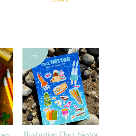
New
CHOIX DES OPTIONS
ises
Illustration Chez Nestor