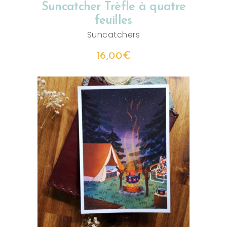
Suncatcher Trèfle à quatre
feuilles
Suncatchers
16,00
€
CHOIX DES OPTIONS