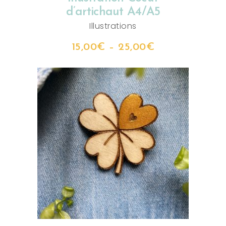
d’artichaut A4/A5
Illustrations
15,00
€
–
25,00
€
AJOUTER AU PANIER