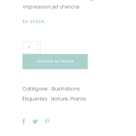
impression jet d’encre
En stock
Illustration
Tarot
AJOUTER AU PANIER
Clef
Pensée
quantity
Catégorie :
Illustrations
Étiquettes :
Nature
,
Plante