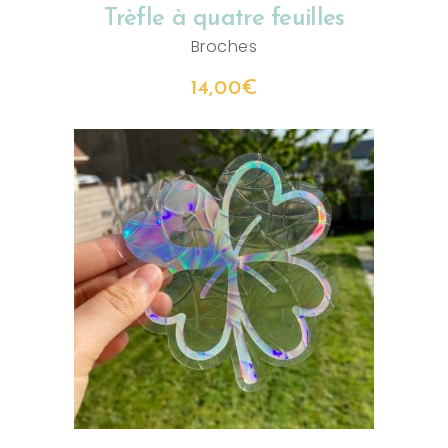
Trèfle à quatre feuilles
Broches
14,00
€
AJOUTER AU PANIER