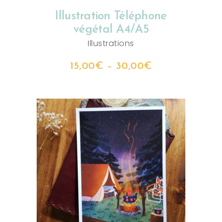
Illustration Téléphone
végétal A4/A5
Illustrations
15,00
€
–
30,00
€
CHOIX DES OPTIONS