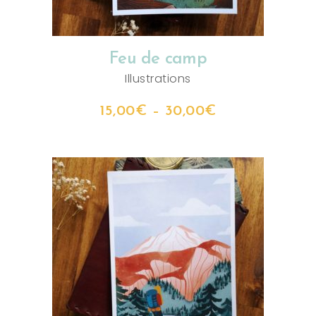
Feu de camp
Illustrations
15,00
€
–
30,00
€
CHOIX DES OPTIONS