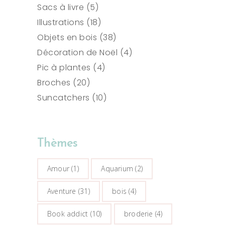
produits
5
Sacs à livre
5
produits
18
Illustrations
18
produits
38
Objets en bois
38
produits
4
Décoration de Noël
4
4
produits
Pic à plantes
4
20
produits
Broches
20
produits
10
Suncatchers
10
produits
Thèmes
Amour
(1)
Aquarium
(2)
Aventure
(31)
bois
(4)
Book addict
(10)
broderie
(4)