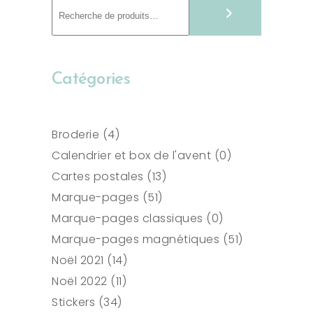
Recherche
Catégories
4
Broderie
4
produits
0
Calendrier et box de l'avent
0
13
produit
Cartes postales
13
51
produits
Marque-pages
51
produits
0
Marque-pages classiques
0
produit
51
Marque-pages magnétiques
51
14
produits
Noël 2021
14
11
produits
Noël 2022
11
34
produits
Stickers
34