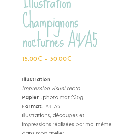
Illustration
Champignons
nocturnes A4/A5
15,00
€
–
30,00
€
Illustration
impression visuel recto
Papier :
photo mat 235g
Format:
A4, A5
Illustrations, découpes et
impressions réalisées par moi même
dans mon atelier