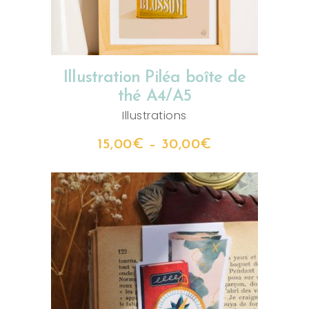
Illustration Piléa boîte de
thé A4/A5
Illustrations
15,00
€
–
30,00
€
AJOUTER AU PANIER