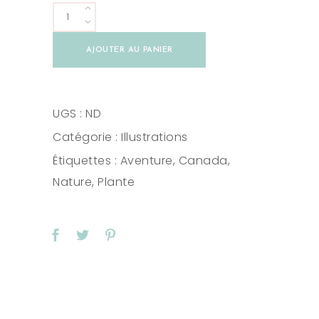
Illustration
Dans
AJOUTER AU PANIER
mes
pensées
A4/A5
UGS :
ND
quantity
Catégorie :
Illustrations
Étiquettes :
Aventure
,
Canada
,
Nature
,
Plante