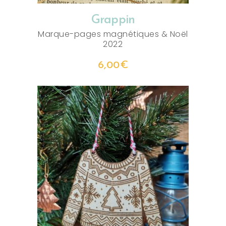
Grappin
Marque-pages magnétiques
&
Noël
2022
6,00
€
AJOUTER AU PANIER