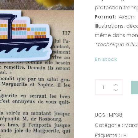
protection tran
Format:
4x8cm
Illustrations, dé
même dans mon 
*technique d’illu
En stock
Porte-
conteneurs
quantity
UGS :
MP38
Catégorie :
Marq
Étiquette :
LH