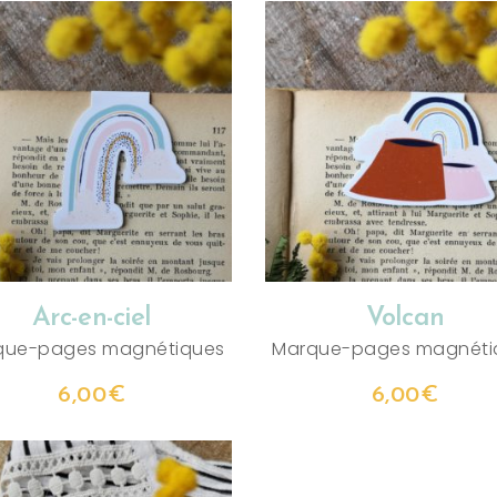
AJOUTER AU PANIER
AJOUTER AU PANIER
Arc-en-ciel
Volcan
que-pages magnétiques
Marque-pages magnéti
6,00
€
6,00
€