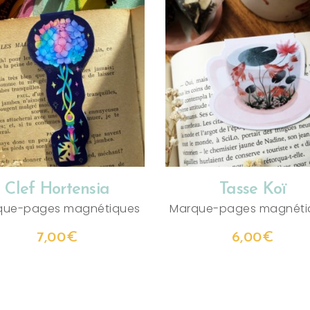
AJOUTER AU PANIER
AJOUTER AU PANIER
Clef Hortensia
Tasse Koï
que-pages magnétiques
Marque-pages magnéti
7,00
€
6,00
€