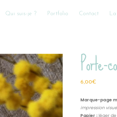
Qui suis-je ?
Portfolio
Contact
La
Porte-c
6,00
€
Marque-page m
impression visue
Papier :
léger de 