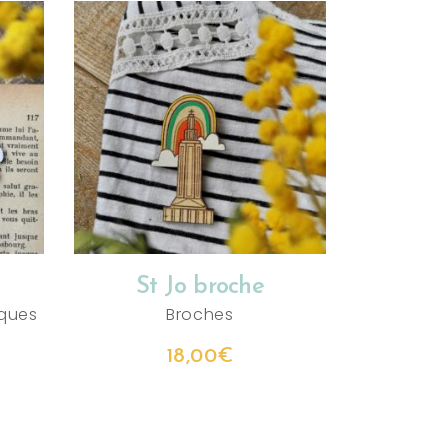
AJOUTER AU PANIER
St Jo broche
ques
Broches
18,00
€