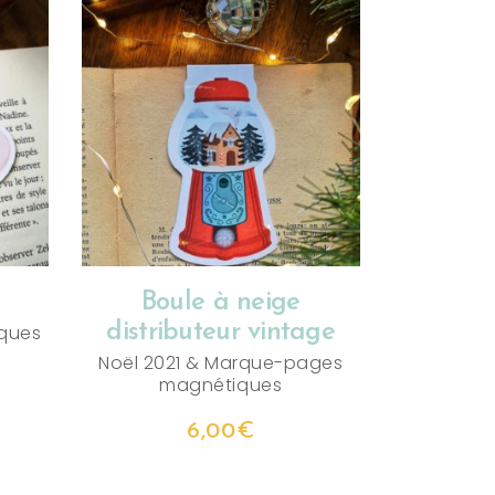
AJOUTER AU PANIER
Boule à neige
distributeur vintage
ques
Noël 2021
&
Marque-pages
magnétiques
6,00
€