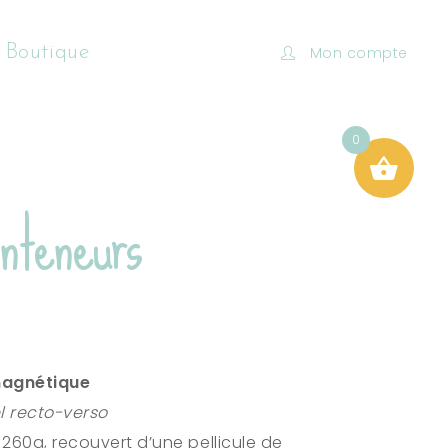
 Boutique
Mon compte
0
onteneurs
agnétique
l recto-verso
260g, recouvert d’une pellicule de