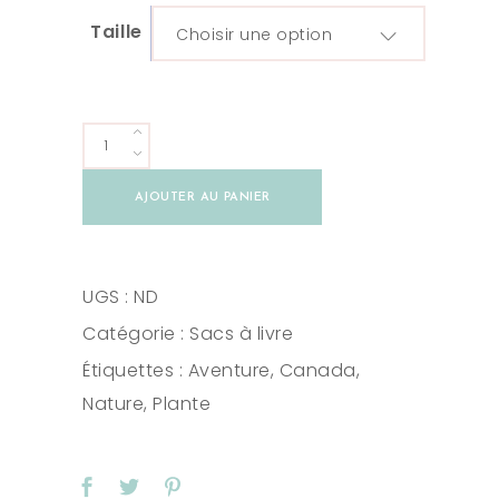
Taille
Choisir une option
Sac
à
AJOUTER AU PANIER
livre
Champignons
nocturnes
UGS :
ND
quantity
Catégorie :
Sacs à livre
Étiquettes :
Aventure
,
Canada
,
Nature
,
Plante