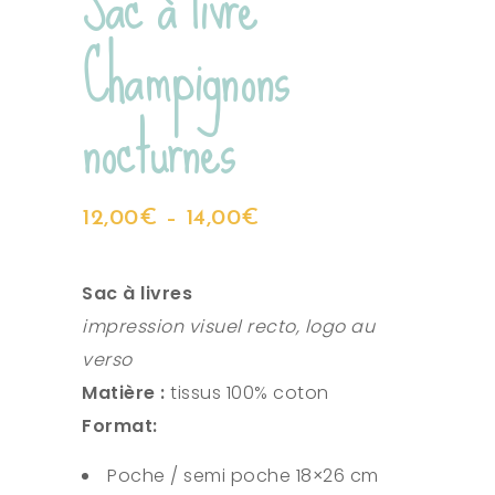
Sac à livre
Champignons
nocturnes
12,00
€
–
14,00
€
Sac à livres
impression visuel recto, logo au
verso
Matière :
tissus 100% coton
Format:
Poche / semi poche 18×26 cm