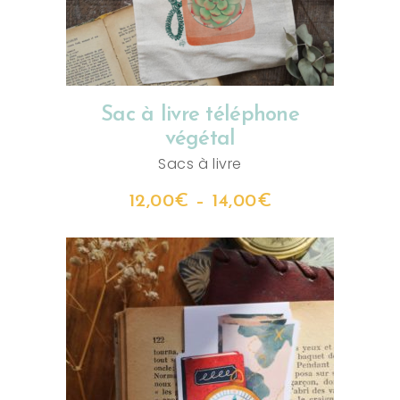
Sac à livre téléphone
végétal
Sacs à livre
12,00
€
–
14,00
€
AJOUTER AU PANIER