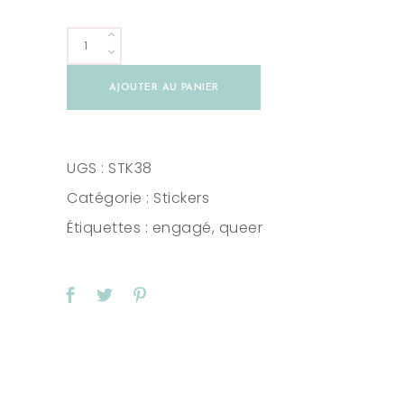
Sticker
Erased
AJOUTER AU PANIER
Patriarchy
quantity
UGS :
STK38
Catégorie :
Stickers
Étiquettes :
engagé
,
queer