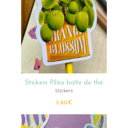
AJOUTER AU PANIER
Stickers Piléa boîte de thé
Stickers
3,60
€