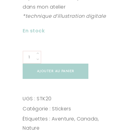
dans mon atelier
*technique d’illustration digitale
En stock
Stickers
carnet
AJOUTER AU PANIER
de
voyage
quantity
UGS :
STK20
Catégorie :
Stickers
Étiquettes :
Aventure
,
Canada
,
Nature