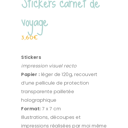
Stickers carnet de
voyage
3,60
€
Stickers
impression visuel recto
Papier :
léger de 120g, recouvert
d’une pellicule de protection
transparente pailletée
holographique
Format:
7 x 7 cm
Illustrations, découpes et
impressions réalisées par moi même