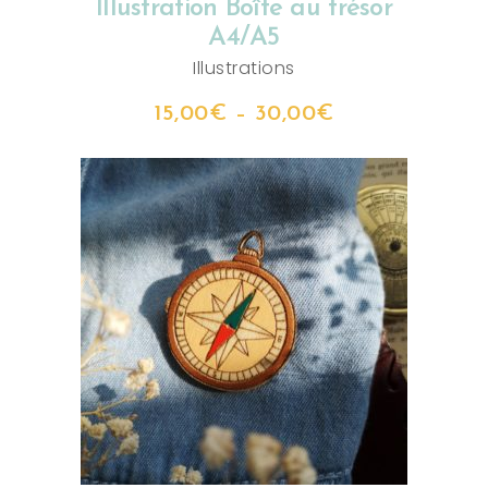
Illustration Boîte au trésor
A4/A5
Illustrations
15,00
€
–
30,00
€
AJOUTER AU PANIER