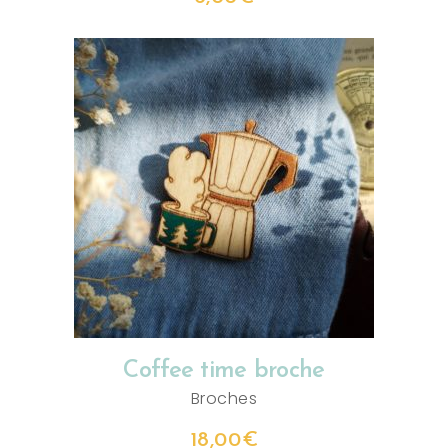
AJOUTER AU PANIER
Coffee time broche
Broches
18,00
€