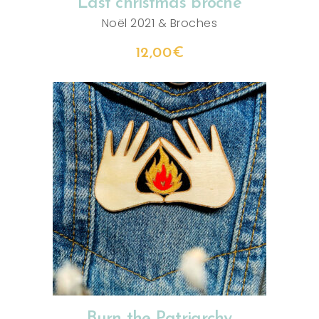
Last christmas broche
Noël 2021
&
Broches
12,00
€
AJOUTER AU PANIER
Burn the Patriarchy