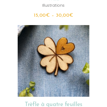
Illustrations
15,00
€
–
30,00
€
AJOUTER AU PANIER
Trèfle à quatre feuilles