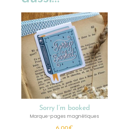
AJOUTER AU PANIER
Sorry I’m booked
Marque-pages magnétiques
6,00
€