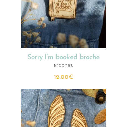
AJOUTER AU PANIER
Sorry I’m booked broche
Broches
12,00
€