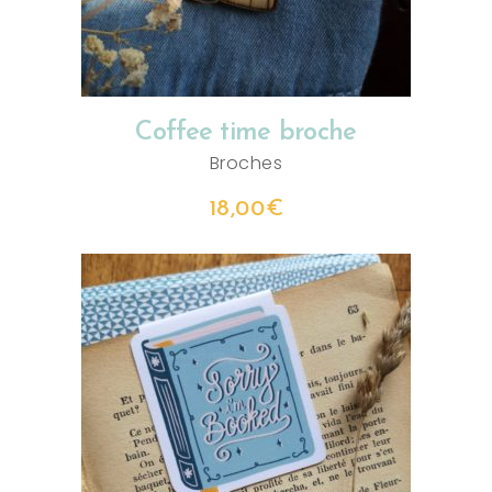
Coffee time broche
Broches
18,00
€
AJOUTER AU PANIER