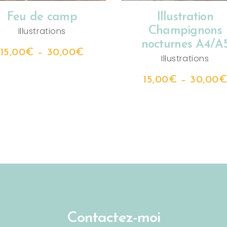
Feu de camp
Illustration
Champignons
Illustrations
nocturnes A4/A
15,00
€
–
30,00
€
Illustrations
15,00
€
–
30,00
Contactez-moi