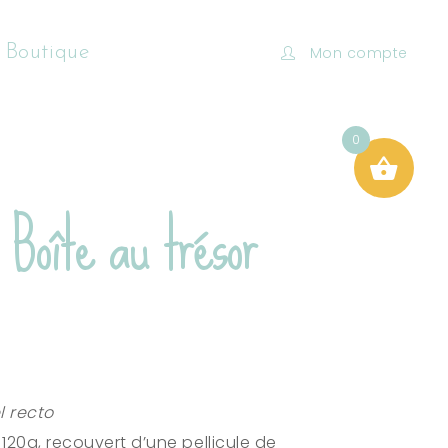
 Boutique
Mon compte
0
 Boîte au trésor
l recto
120g, recouvert d’une pellicule de