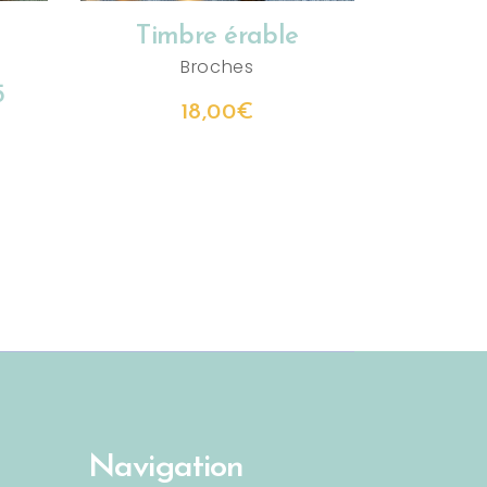
Timbre érable
Broches
5
18,00
€
€
Navigation