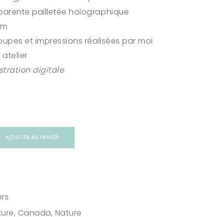
parente pailletée holographique
cm
coupes et impressions réalisées par moi
atelier
stration digitale
AJOUTER AU PANIER
ers
ture
,
Canada
,
Nature