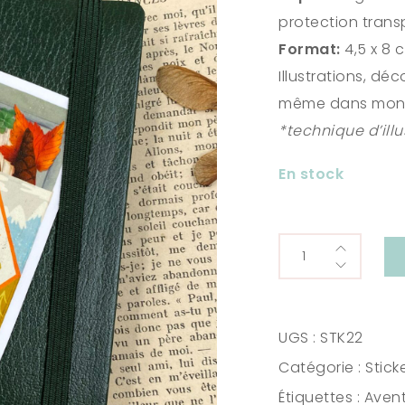
protection trans
Format:
4,5 x 8 
Illustrations, dé
même dans mon 
*technique d’illu
En stock
Stickers
Boîte
au
trésor
UGS :
STK22
quantity
Catégorie :
Stick
Étiquettes :
Aven