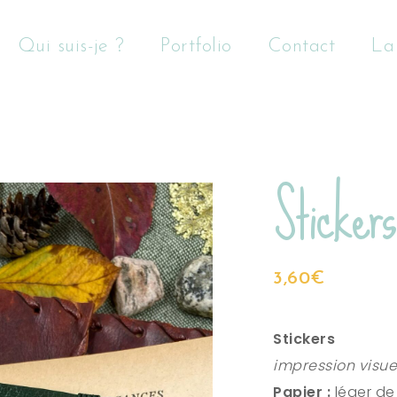
Qui suis-je ?
Portfolio
Contact
La
Stickers
3,60
€
Stickers
impression visue
Papier :
léger de 