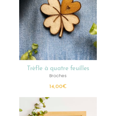
AJOUTER AU PANIER
Trèfle à quatre feuilles
Broches
14,00
€