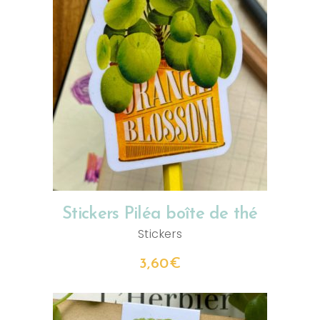
AJOUTER AU PANIER
Stickers Piléa boîte de thé
Stickers
3,60
€