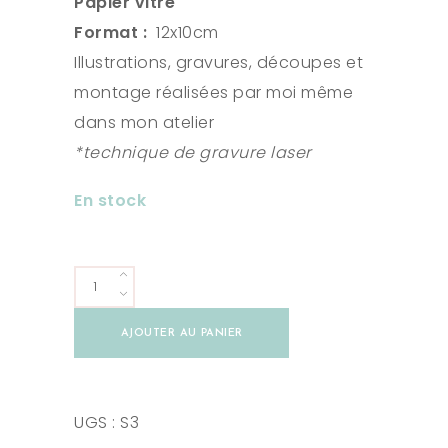
Papier vitre
Format :
12x10cm
Illustrations, gravures, découpes et
montage réalisées par moi même
dans mon atelier
*technique de gravure laser
En stock
Suncatcher
Trèfle
AJOUTER AU PANIER
à
quatre
feuilles
UGS :
S3
quantity