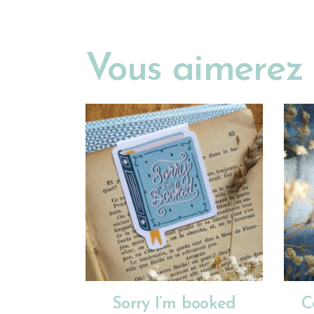
Vous aimerez 
AJOUTER AU PANIER
Sorry I’m booked
C