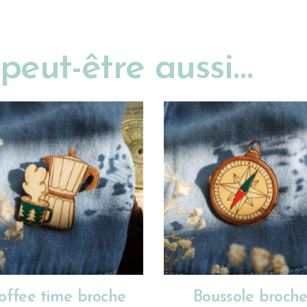
peut-être aussi…
AJOUTER AU PANIER
AJOUTER AU PANIER
offee time broche
Boussole broch