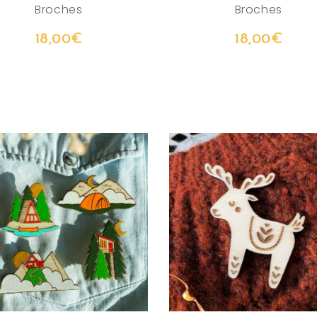
Broches
Broches
18,00
€
18,00
€
CHOIX DES OPTIONS
AJOUTER AU PANIER