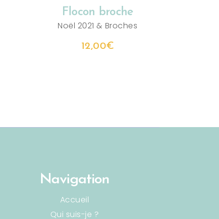
e
Flocon broche
s
Noël 2021
&
Broches
12,00
€
Navigation
Accueil
Qui suis-je ?