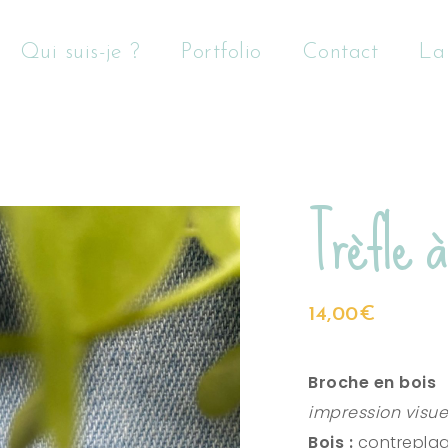
Qui suis-je ?
Portfolio
Contact
La
Trèfle à
14,00
€
Broche en bois
impression visue
Bois :
contrepla