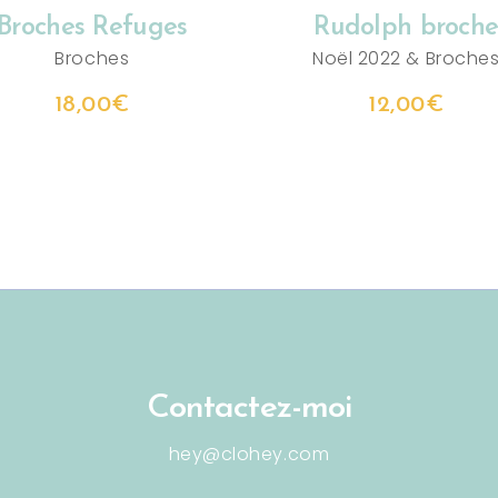
Broches Refuges
Rudolph broch
Broches
Noël 2022
&
Broche
18,00
€
12,00
€
Contactez-moi
hey@clohey.com