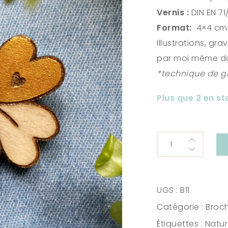
Vernis :
DIN EN 71
Format:
4×4 cm
Illustrations, gr
par moi même da
*technique de gr
Plus que 2 en st
Trèfle
à
quatre
feuilles
UGS :
B11
quantity
Catégorie :
Broc
Étiquettes :
Natu