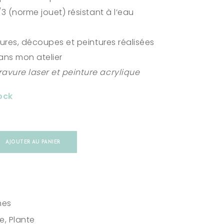
/3 (norme jouet) résistant à l’eau
avures, découpes et peintures réalisées
ns mon atelier
avure laser et peinture acrylique
ock
AJOUTER AU PANIER
hes
re
,
Plante