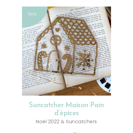
New
AJOUTER AU PANIER
Suncatcher Maison Pain
d’épices
Noël 2022
&
Suncatchers