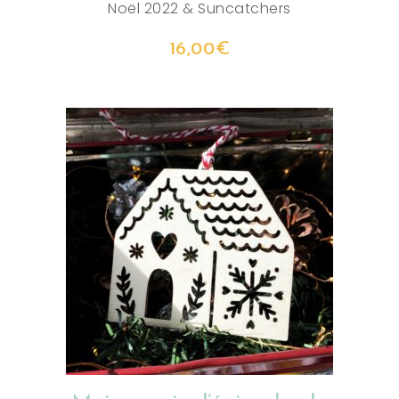
Noël 2022
&
Suncatchers
16,00
€
AJOUTER AU PANIER