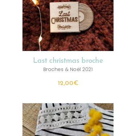
AJOUTER AU PANIER
Last christmas broche
Broches
&
Noël 2021
12,00
€