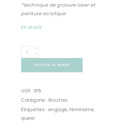
*technique de gravure laser et
peinture acrylique
En stock
Burn
the
AJOUTER AU PANIER
Patriarchy
quantity
UGS :
B15
Catégorie :
Broches
Étiquettes :
engagé
,
Féminisme
,
queer