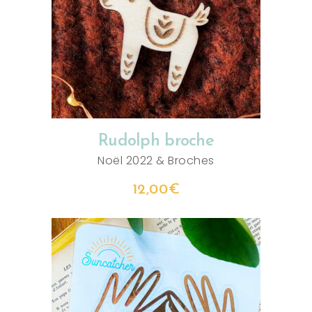
AJOUTER AU PANIER
Rudolph broche
Noël 2022
&
Broches
12,00
€