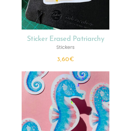
Sticker Erased Patriarchy
Stickers
3,60
€
AJOUTER AU PANIER