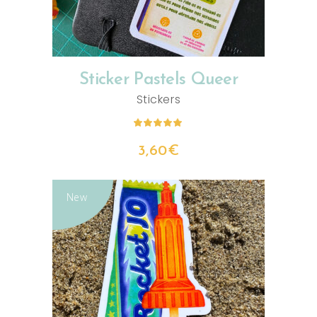
Sticker Pastels Queer
Stickers
Note
5.00
sur 5
3,60
€
New
AJOUTER AU PANIER