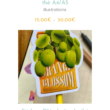
thé A4/A5
Illustrations
15,00
€
–
30,00
€
AJOUTER AU PANIER