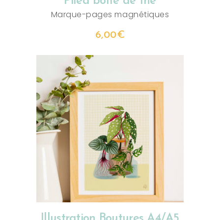
Piléa boîte de thé
Marque-pages magnétiques
6,00
€
CHOIX DES OPTIONS
Illustration Boutures A4/A5