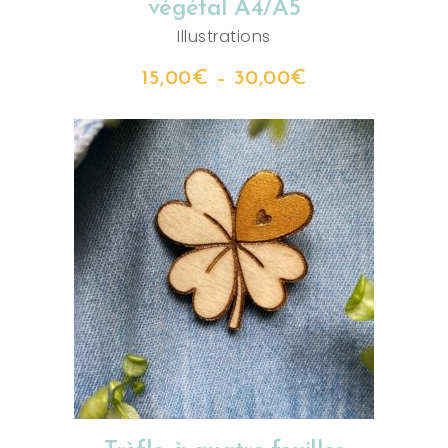
végétal A4/A5
Illustrations
15,00
€
–
30,00
€
AJOUTER AU PANIER