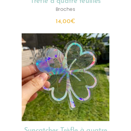
Trèfle à quatre feuilles
Broches
14,00
€
AJOUTER AU PANIER
Suncatcher Trèfle à quatre