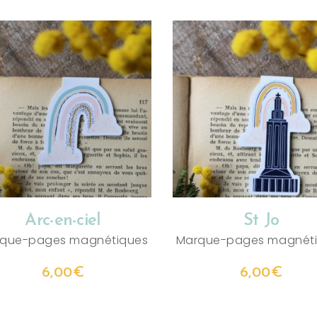
AJOUTER AU PANIER
AJOUTER AU PANIER
Arc-en-ciel
St Jo
que-pages magnétiques
Marque-pages magnét
6,00
€
6,00
€