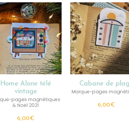
AJOUTER AU PANIER
AJOUTER AU PANIER
Home Alone télé
Cabane de pla
vintage
Marque-pages magnét
que-pages magnétiques
&
Noël 2021
6,00
€
6,00
€