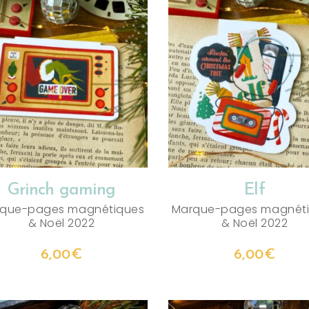
AJOUTER AU PANIER
AJOUTER AU PANIER
Grinch gaming
Elf
que-pages magnétiques
Marque-pages magnét
&
Noël 2022
&
Noël 2022
6,00
€
6,00
€