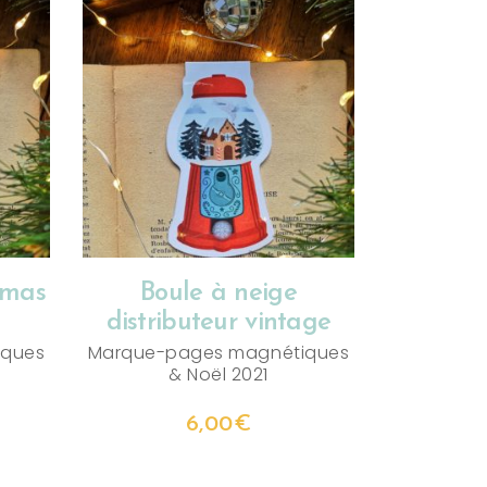
AJOUTER AU PANIER
stmas
Boule à neige
distributeur vintage
iques
Marque-pages magnétiques
&
Noël 2021
6,00
€