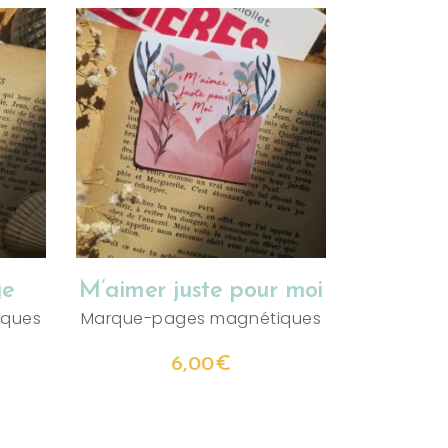
AJOUTER AU PANIER
ge
M’aimer juste pour moi
iques
Marque-pages magnétiques
6,00
€