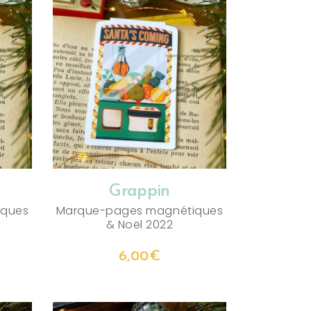
AJOUTER AU PANIER
Grappin
iques
Marque-pages magnétiques
&
Noël 2022
6,00
€