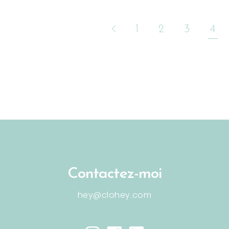
1
2
3
4
Contactez-moi
hey@clohey.com