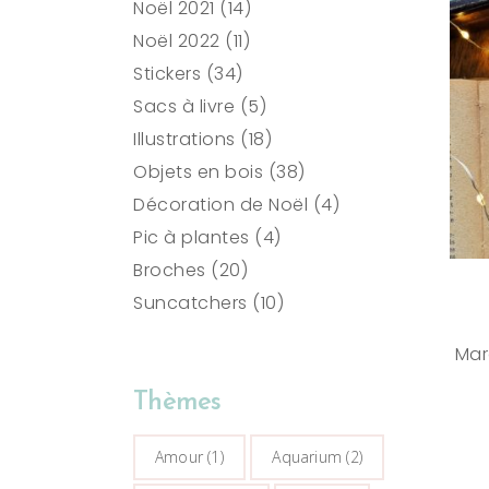
14
produits
Noël 2021
14
11
produits
Noël 2022
11
34
produits
Stickers
34
produits
5
Sacs à livre
5
produits
18
Illustrations
18
produits
38
Objets en bois
38
produits
4
Décoration de Noël
4
4
produits
Pic à plantes
4
20
produits
Broches
20
produits
10
Suncatchers
10
produits
Mar
Thèmes
Amour
(1)
Aquarium
(2)