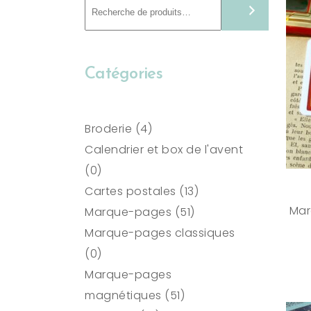
Recherche
Catégories
4
Broderie
4
produits
Calendrier et box de l'avent
0
0
produit
13
Cartes postales
13
Mar
51
produits
Marque-pages
51
produits
Marque-pages classiques
0
0
produit
Marque-pages
51
magnétiques
51