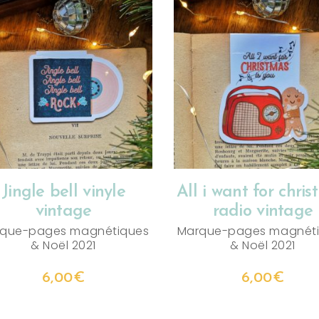
AJOUTER AU PANIER
AJOUTER AU PANIER
Jingle bell vinyle
All i want for chri
vintage
radio vintage
que-pages magnétiques
Marque-pages magnét
&
Noël 2021
&
Noël 2021
6,00
€
6,00
€