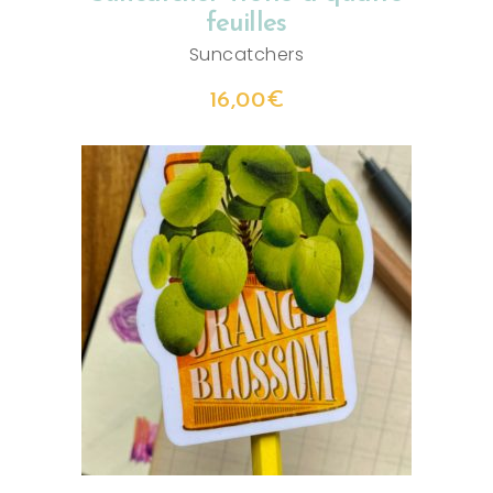
feuilles
Suncatchers
16,00
€
AJOUTER AU PANIER