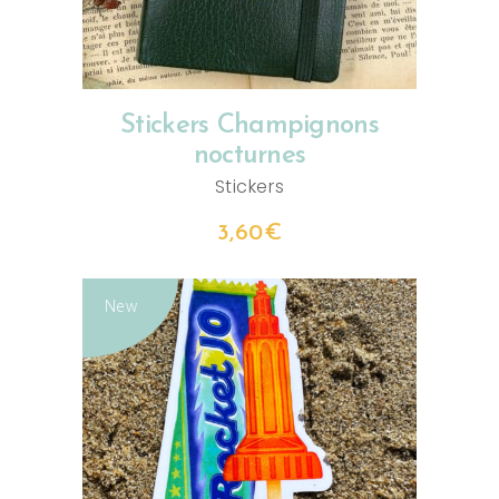
Stickers Champignons
nocturnes
Stickers
3,60
€
New
AJOUTER AU PANIER