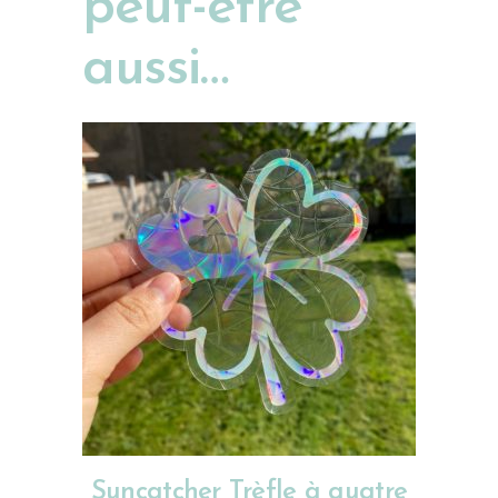
peut-être
aussi…
AJOUTER AU PANIER
Suncatcher Trèfle à quatre