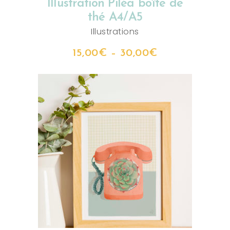
Illustration Piléa boîte de
thé A4/A5
Illustrations
15,00
€
–
30,00
€
CHOIX DES OPTIONS